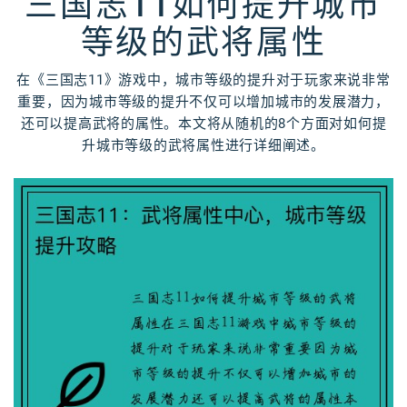
三国志11如何提升城市
等级的武将属性
在《三国志11》游戏中，城市等级的提升对于玩家来说非常
重要，因为城市等级的提升不仅可以增加城市的发展潜力，
还可以提高武将的属性。本文将从随机的8个方面对如何提
升城市等级的武将属性进行详细阐述。