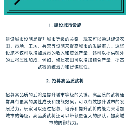
1. 建设城市设施
建设城市设施是提升城市等级的关键。玩家可以通过建设农
田、市场、工坊、兵营等设施来提高城市的发展潜力。这些
设施不仅可以增加城市的收入和资源产量，还可以提供额外
的武将属性加成。例如，修建农田可以增加粮食产量，提高
武将的统治力和智谋属性。
2. 招募高品质武将
招募高品质的武将是提升城市等级的关键。高品质的武将通
常具有更高的属性成长和技能效果，可以有效提升城市的发
展潜力。玩家可以通过招募、培养和提升武将的能力来增加
城市的等级。高品质武将还可以带领更强大的部队，提高城
市的防御能力。