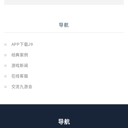
导航
APP下载J9
经典案例
游戏新闻
在线客服
交流九游会
导航