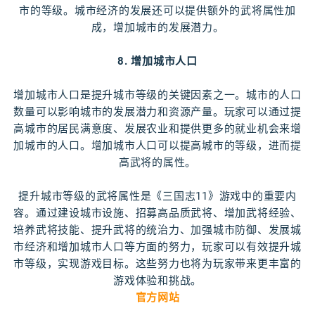
市的等级。城市经济的发展还可以提供额外的武将属性加
成，增加城市的发展潜力。
8. 增加城市人口
增加城市人口是提升城市等级的关键因素之一。城市的人口
数量可以影响城市的发展潜力和资源产量。玩家可以通过提
高城市的居民满意度、发展农业和提供更多的就业机会来增
加城市的人口。增加城市人口可以提高城市的等级，进而提
高武将的属性。
提升城市等级的武将属性是《三国志11》游戏中的重要内
容。通过建设城市设施、招募高品质武将、增加武将经验、
培养武将技能、提升武将的统治力、加强城市防御、发展城
市经济和增加城市人口等方面的努力，玩家可以有效提升城
市等级，实现游戏目标。这些努力也将为玩家带来更丰富的
游戏体验和挑战。
官方网站