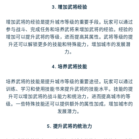
3. 增加武将经验
增加武将的经验是提升城市等级的重要手段。玩家可以通过
参与战斗、完成任务和培养武将来增加武将的经验。经验的
增加可以提升武将的等级，进而提高其属性。武将等级的提
升还可以解锁更多的技能和特殊能力，增加城市的发展潜
力。
4. 培养武将技能
培养武将的技能是提升城市等级的重要途径。玩家可以通过
训练、学习和使用技能书来提升武将的技能水平。技能的提
升可以增加武将的战斗能力和统治力，进而提高城市的等
级。一些特殊技能还可以提供额外的属性加成，增加城市的
发展潜力。
5. 提升武将的统治力