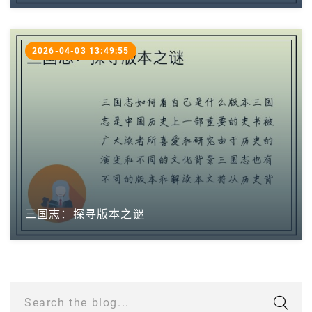
2026-04-03 13:49:55
三国志：探寻版本之谜
Search the blog...