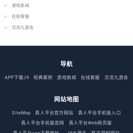
游戏新闻
在线客服
交流九游会
导航
APP下载J9
经典案例
游戏新闻
在线客服
交流九游会
网站地图
SiteMap
真人平台官方网站
真人平台手机版入口
真人平台手机版官网
真人平台Web网页版