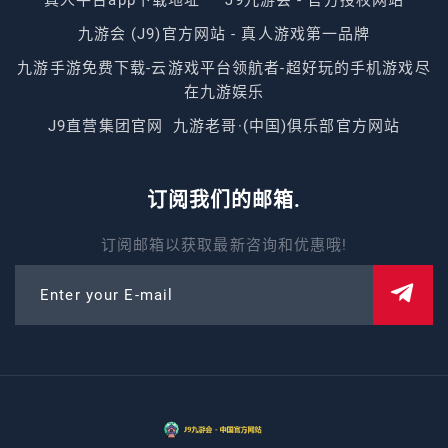
真人平台app下载地址
J9九游会 - 官方授权网站
九游会 (J9)官方网站 - 真人游戏第一品牌
九游手游免费下载-云游戏平台领航者-超好玩的手机游戏尽
在九游娱乐
J9直营集团官网
九游老哥·(中国)俱乐部官方网站
订阅我们的邮箱.
订阅邮箱以获取最新咨询和优惠哦!
Enter your E-mail