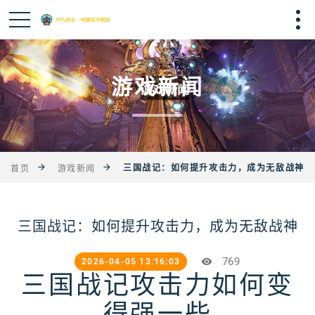
游戏新闻
三国战记：如何提升攻击力，成为无敌战神
首页
游戏新闻
三国战记：如何提升攻击力，成为无敌战神
769
2026-04-05 13:16:03
三国战记攻击力如何变
得强一些