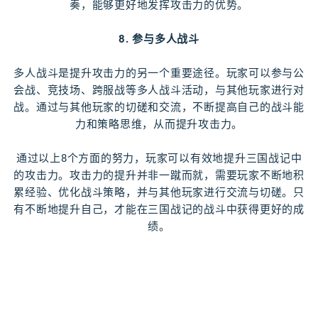
奏，能够更好地发挥攻击力的优势。
8. 参与多人战斗
多人战斗是提升攻击力的另一个重要途径。玩家可以参与公
会战、竞技场、跨服战等多人战斗活动，与其他玩家进行对
战。通过与其他玩家的切磋和交流，不断提高自己的战斗能
力和策略思维，从而提升攻击力。
通过以上8个方面的努力，玩家可以有效地提升三国战记中
的攻击力。攻击力的提升并非一蹴而就，需要玩家不断地积
累经验、优化战斗策略，并与其他玩家进行交流与切磋。只
有不断地提升自己，才能在三国战记的战斗中获得更好的成
绩。