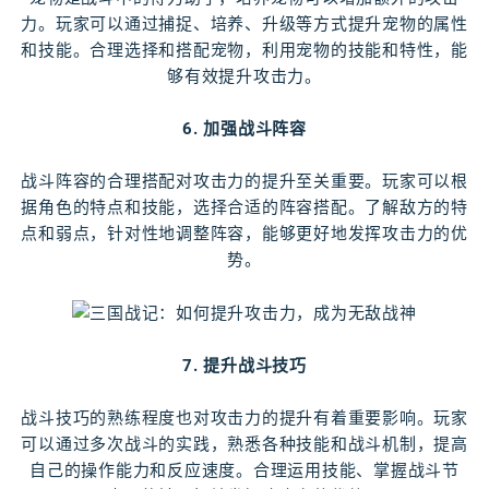
力。玩家可以通过捕捉、培养、升级等方式提升宠物的属性
和技能。合理选择和搭配宠物，利用宠物的技能和特性，能
够有效提升攻击力。
6. 加强战斗阵容
战斗阵容的合理搭配对攻击力的提升至关重要。玩家可以根
据角色的特点和技能，选择合适的阵容搭配。了解敌方的特
点和弱点，针对性地调整阵容，能够更好地发挥攻击力的优
势。
7. 提升战斗技巧
战斗技巧的熟练程度也对攻击力的提升有着重要影响。玩家
可以通过多次战斗的实践，熟悉各种技能和战斗机制，提高
自己的操作能力和反应速度。合理运用技能、掌握战斗节