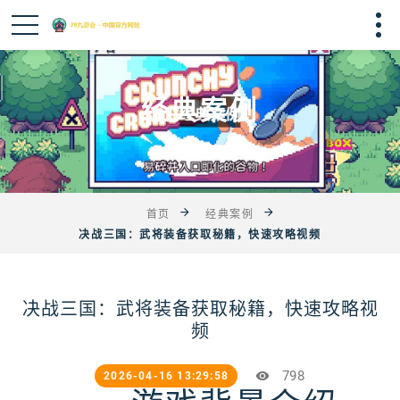
经典案例
首页
经典案例
决战三国：武将装备获取秘籍，快速攻略视频
决战三国：武将装备获取秘籍，快速攻略视
频
798
2026-04-16 13:29:58