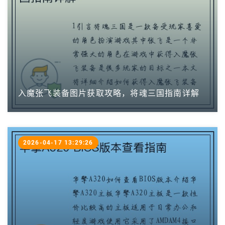
入魔张飞装备图片获取攻略，将魂三国指南详解
2026-04-17 13:29:26