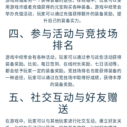
游戏商城是另一个获得装备的途径。在商城中，玩家可以使
用游戏币或者充值获得的元宝购买各种装备。游戏中经常会
举办充值活动，玩家可以通过充值获得额外的装备奖励，提
升自己的装备实力。
四、参与活动与竞技场
排名
游戏中经常会有各种活动，玩家可以通过参与这些活动获得
装备奖励。比如，每日签到、在线时长奖励、七日活动等，
都会给予玩家一定的装备奖励。竞技场排名也是获得装备的
一种途径，玩家可以通过在竞技场中取得好成绩，获得丰厚
的装备奖励。
五、社交互动与好友赠
送
在游戏中，玩家可以与其他玩家进行社交互动，建立好友关